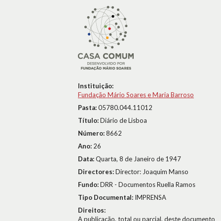
Instituição:
Fundação Mário Soares e Maria Barroso
Pasta:
05780.044.11012
Título:
Diário de Lisboa
Número:
8662
Ano:
26
Data:
Quarta, 8 de Janeiro de 1947
Directores:
Director: Joaquim Manso
Fundo:
DRR - Documentos Ruella Ramos
Tipo Documental:
IMPRENSA
Direitos:
A publicação, total ou parcial, deste documento