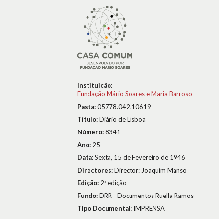
Instituição:
Fundação Mário Soares e Maria Barroso
Pasta:
05778.042.10619
Título:
Diário de Lisboa
Número:
8341
Ano:
25
Data:
Sexta, 15 de Fevereiro de 1946
Directores:
Director: Joaquim Manso
Edição:
2ª edição
Fundo:
DRR - Documentos Ruella Ramos
Tipo Documental:
IMPRENSA