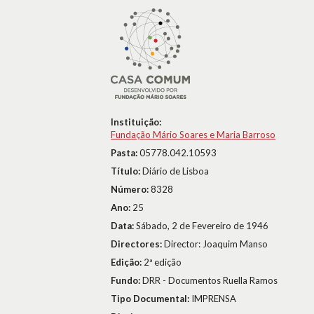
Instituição:
Fundação Mário Soares e Maria Barroso
Pasta:
05778.042.10593
Título:
Diário de Lisboa
Número:
8328
Ano:
25
Data:
Sábado, 2 de Fevereiro de 1946
Directores:
Director: Joaquim Manso
Edição:
2ª edição
Fundo:
DRR - Documentos Ruella Ramos
Tipo Documental:
IMPRENSA