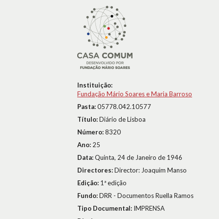
Instituição:
Fundação Mário Soares e Maria Barroso
Pasta:
05778.042.10577
Título:
Diário de Lisboa
Número:
8320
Ano:
25
Data:
Quinta, 24 de Janeiro de 1946
Directores:
Director: Joaquim Manso
Edição:
1ª edição
Fundo:
DRR - Documentos Ruella Ramos
Tipo Documental:
IMPRENSA