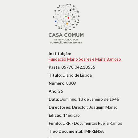
Instituição:
Fundação Mário Soares e Maria Barroso
Pasta:
05778.042.10555
Título:
Diário de Lisboa
Número:
8309
Ano:
25
Data:
Domingo, 13 de Janeiro de 1946
Directores:
Director: Joaquim Manso
Edição:
1ª edição
Fundo:
DRR - Documentos Ruella Ramos
Tipo Documental:
IMPRENSA