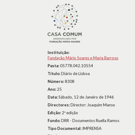
Instituição:
Fundação Mário Soares e Maria Barroso
Pasta:
05778.042.10554
Título:
Diário de Lisboa
Número:
8308
Ano:
25
Data:
Sábado, 12 de Janeiro de 1946
Directores:
Director: Joaquim Manso
Edição:
2ª edição
Fundo:
DRR - Documentos Ruella Ramos
Tipo Documental:
IMPRENSA