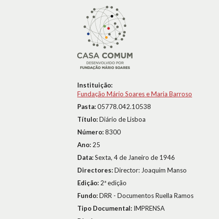
Instituição:
Fundação Mário Soares e Maria Barroso
Pasta:
05778.042.10538
Título:
Diário de Lisboa
Número:
8300
Ano:
25
Data:
Sexta, 4 de Janeiro de 1946
Directores:
Director: Joaquim Manso
Edição:
2ª edição
Fundo:
DRR - Documentos Ruella Ramos
Tipo Documental:
IMPRENSA