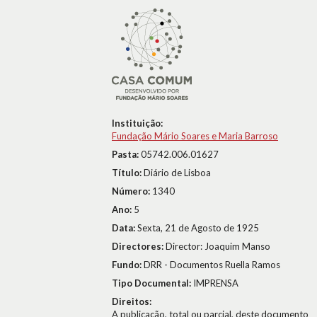
Instituição:
Fundação Mário Soares e Maria Barroso
Pasta:
05742.006.01627
Título:
Diário de Lisboa
Número:
1340
Ano:
5
Data:
Sexta, 21 de Agosto de 1925
Directores:
Director: Joaquim Manso
Fundo:
DRR - Documentos Ruella Ramos
Tipo Documental:
IMPRENSA
Direitos:
A publicação, total ou parcial, deste documento