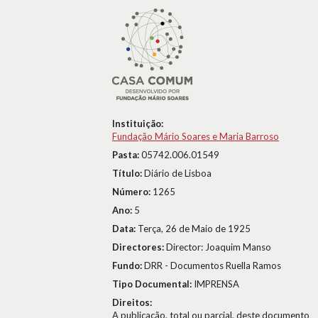
Instituição:
Fundação Mário Soares e Maria Barroso
Pasta:
05742.006.01549
Título:
Diário de Lisboa
Número:
1265
Ano:
5
Data:
Terça, 26 de Maio de 1925
Directores:
Director: Joaquim Manso
Fundo:
DRR - Documentos Ruella Ramos
Tipo Documental:
IMPRENSA
Direitos:
A publicação, total ou parcial, deste documento