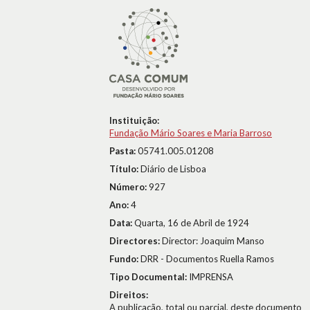
Instituição:
Fundação Mário Soares e Maria Barroso
Pasta:
05741.005.01208
Título:
Diário de Lisboa
Número:
927
Ano:
4
Data:
Quarta, 16 de Abril de 1924
Directores:
Director: Joaquim Manso
Fundo:
DRR - Documentos Ruella Ramos
Tipo Documental:
IMPRENSA
Direitos:
A publicação, total ou parcial, deste documento