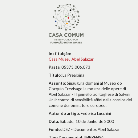
Instituição:
Casa Museu Abel Salazar
Pasta:
05373.006.073
Título:
La Prealpina
Assunto:
Sinaugura domani al Museo do
Cocquio Trevisago la mostra delle opere di
Abel Salazar - II gemello portoghese di Salvini 
Un incontro di sensibilità affini nella cornice del
comune denominatore europeo.
Autor do artigo:
Federica Lucchini
Data:
Sábado, 10 de Junho de 2000
Fundo:
DSZ - Documentos Abel Salazar
Tipo Documental:
IMPRENSA