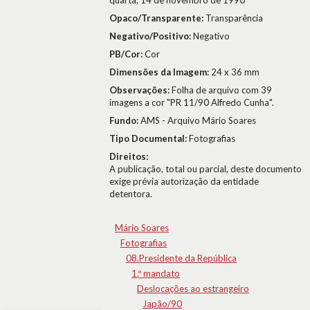
quarta, 14 de novembro de 1990
Opaco/Transparente:
Transparência
Negativo/Positivo:
Negativo
PB/Cor:
Cor
Dimensões da Imagem:
24 x 36 mm
Observações:
Folha de arquivo com 39
imagens a cor "PR 11/90 Alfredo Cunha".
Fundo:
AMS - Arquivo Mário Soares
Tipo Documental:
Fotografias
Direitos:
A publicação, total ou parcial, deste documento
exige prévia autorização da entidade
detentora.
Mário Soares
Fotografias
08.Presidente da República
1.º mandato
Deslocações ao estrangeiro
Japão/90