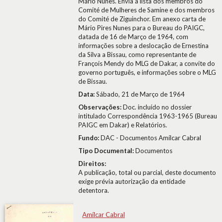
Mário Nunes. Envia a lista dos membros do
Comité de Mulheres de Samine e dos membros
do Comité de Ziguinchor. Em anexo carta de
Mário Pires Nunes para o Bureau do PAIGC,
datada de 16 de Março de 1964, com
informações sobre a deslocação de Ernestina
da Silva a Bissau, como representante de
François Mendy do MLG de Dakar, a convite do
governo português, e informações sobre o MLG
de Bissau.
Data:
Sábado, 21 de Março de 1964
Observações:
Doc. incluído no dossier
intitulado Correspondência 1963-1965 (Bureau
PAIGC em Dakar) e Relatórios.
Fundo:
DAC - Documentos Amílcar Cabral
Tipo Documental:
Documentos
Direitos:
A publicação, total ou parcial, deste documento
exige prévia autorização da entidade
detentora.
Amílcar Cabral