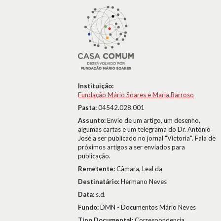
Instituição:
Fundação Mário Soares e Maria Barroso
Pasta:
04542.028.001
Assunto:
Envío de um artigo, um desenho,
algumas cartas e um telegrama do Dr. António
José a ser publicado no jornal "Victoria". Fala de
próximos artigos a ser enviados para
publicação.
Remetente:
Câmara, Leal da
Destinatário:
Hermano Neves
Data:
s.d.
Fundo:
DMN - Documentos Mário Neves
Tipo Documental:
Correspondencia