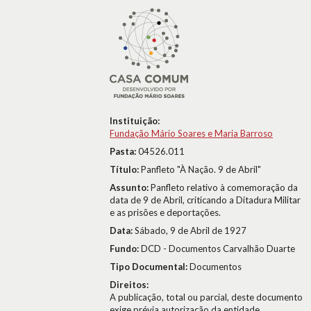
Instituição:
Fundação Mário Soares e Maria Barroso
Pasta:
04526.011
Título:
Panfleto "À Nação. 9 de Abril"
Assunto:
Panfleto relativo à comemoração da
data de 9 de Abril, criticando a Ditadura Militar
e as prisões e deportações.
Data:
Sábado, 9 de Abril de 1927
Fundo:
DCD - Documentos Carvalhão Duarte
Tipo Documental:
Documentos
Direitos:
A publicação, total ou parcial, deste documento
exige prévia autorização da entidade