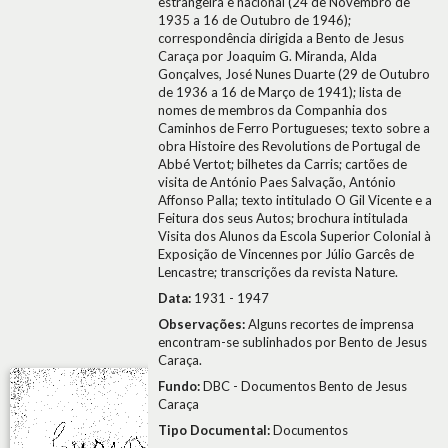
estrangeira e nacional (24 de Novembro de
1935 a 16 de Outubro de 1946);
correspondência dirigida a Bento de Jesus
Caraça por Joaquim G. Miranda, Alda
Gonçalves, José Nunes Duarte (29 de Outubro
de 1936 a 16 de Março de 1941); lista de
nomes de membros da Companhia dos
Caminhos de Ferro Portugueses; texto sobre a
obra Histoire des Revolutions de Portugal de
Abbé Vertot; bilhetes da Carris; cartões de
visita de António Paes Salvação, António
Affonso Palla; texto intitulado O Gil Vicente e a
Feitura dos seus Autos; brochura intitulada
Visita dos Alunos da Escola Superior Colonial à
Exposição de Vincennes por Júlio Garcês de
Lencastre; transcrições da revista Nature.
Data:
1931 - 1947
Observações:
Alguns recortes de imprensa
encontram-se sublinhados por Bento de Jesus
Caraça.
Fundo:
DBC - Documentos Bento de Jesus
Caraça
Tipo Documental:
Documentos