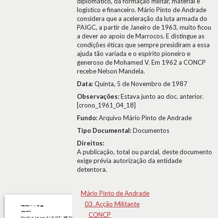
diplomático, da formação militar, material e
logístico e financeiro. Mário Pinto de Andrade
considera que a aceleração da luta armada do
PAIGC, a partir de Janeiro de 1963, muito ficou
a dever ao apoio de Marrocos. E distingue as
condições éticas que sempre presidiram a essa
ajuda tão variada e o espírito pioneiro e
generoso de Mohamed V. Em 1962 a CONCP
recebe Nelson Mandela.
Data:
Quinta, 5 de Novembro de 1987
Observações:
Estava junto ao doc. anterior.
[crono_1961_04_18]
Fundo:
Arquivo Mário Pinto de Andrade
Tipo Documental:
Documentos
Direitos:
A publicação, total ou parcial, deste documento
exige prévia autorização da entidade
detentora.
Mário Pinto de Andrade
03. Acção Militante
CONCP