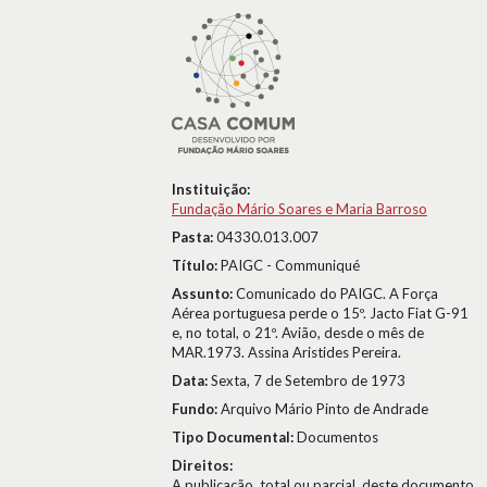
Instituição:
Fundação Mário Soares e Maria Barroso
Pasta:
04330.013.007
Título:
PAIGC - Communiqué
Assunto:
Comunicado do PAIGC. A Força
Aérea portuguesa perde o 15º. Jacto Fiat G-91
e, no total, o 21º. Avião, desde o mês de
MAR.1973. Assina Aristides Pereira.
Data:
Sexta, 7 de Setembro de 1973
Fundo:
Arquivo Mário Pinto de Andrade
Tipo Documental:
Documentos
Direitos:
A publicação, total ou parcial, deste documento