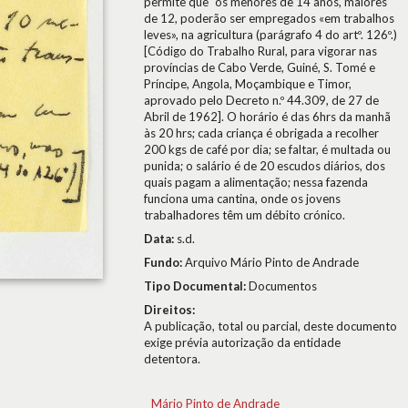
permite que "os menores de 14 anos, maiores
de 12, poderão ser empregados «em trabalhos
leves», na agricultura (parágrafo 4 do artº. 126º.)
[Código do Trabalho Rural, para vigorar nas
províncias de Cabo Verde, Guiné, S. Tomé e
Príncipe, Angola, Moçambique e Timor,
aprovado pelo Decreto n.º 44.309, de 27 de
Abril de 1962]. O horário é das 6hrs da manhã
às 20 hrs; cada criança é obrigada a recolher
200 kgs de café por dia; se faltar, é multada ou
punida; o salário é de 20 escudos diários, dos
quais pagam a alimentação; nessa fazenda
funciona uma cantina, onde os jovens
trabalhadores têm um débito crónico.
Data:
s.d.
Fundo:
Arquivo Mário Pinto de Andrade
Tipo Documental:
Documentos
Direitos:
A publicação, total ou parcial, deste documento
exige prévia autorização da entidade
detentora.
Mário Pinto de Andrade