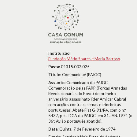
Instituição:
Fundação Mário Soares e Maria Barroso
Pasta:
04315.002.025
Título:
Communiqué (PAIGC)
Assunto:
Comunicado do PAIGC.
Comemoração pelas FARP (Forças Armadas
Revolucionárias do Povo) do primeiro
aniversário assassinato líder Amílcar Cabral
com acções contra casernas e trincheiras
portuguesas. Abate Fiat G-91/R4, com o n.º
5437, pela DCA do PAIGC, em 31.JAN.1974 (o
36º. Avião português abatido).
Data:
Quinta, 7 de Fevereiro de 1974