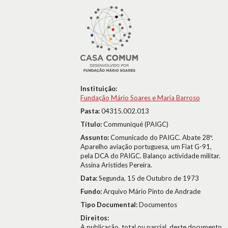
Instituição:
Fundação Mário Soares e Maria Barroso
Pasta:
04315.002.013
Título:
Communiqué (PAIGC)
Assunto:
Comunicado do PAIGC. Abate 28º.
Aparelho aviação portuguesa, um Fiat G-91,
pela DCA do PAIGC. Balanço actividade militar.
Assina Aristides Pereira.
Data:
Segunda, 15 de Outubro de 1973
Fundo:
Arquivo Mário Pinto de Andrade
Tipo Documental:
Documentos
Direitos:
A publicação, total ou parcial, deste documento