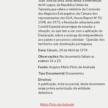
João José da Silva. Inclui ainda: a intervenção
de M. Lugoe, da República Unida da
Tanzania,que refere o relatório da Comissão
dos Negócios Estrangeiros da Câmara dos
representantes dos EUA, House Report Nº 92-
1598, em 1972; a Resolução adoptada pelo
Comité Especial encarregue de estudar a
situação, no que tem a ver com a aplicação da
Declaração sobre a outorga da independência
aos países e aos povos coloniais - Questão dos
territórios sob dominação portuguesa.
Data:
Sábado, 20 de Abril de 1974
Observações:
No documento faltam as
páginas 16 a 23.
Fundo:
Arquivo Mário Pinto de Andrade
Tipo Documental:
Documentos
Direitos:
A publicação, total ou parcial, deste documento
exige prévia autorização da entidade
detentora.
Mário Pinto de Andrade