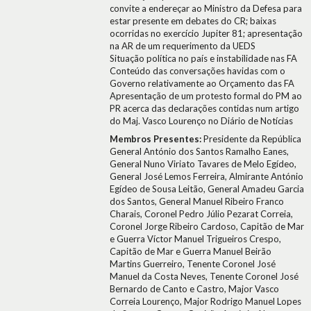
convite a endereçar ao Ministro da Defesa para
estar presente em debates do CR; baixas
ocorridas no exercício Jupiter 81; apresentação
na AR de um requerimento da UEDS
Situação política no país e instabilidade nas FA
Conteúdo das conversações havidas com o
Governo relativamente ao Orçamento das FA
Apresentação de um protesto formal do PM ao
PR acerca das declarações contidas num artigo
do Maj. Vasco Lourenço no Diário de Notícias
Membros Presentes:
Presidente da República
General António dos Santos Ramalho Eanes,
General Nuno Viriato Tavares de Melo Egídeo,
General José Lemos Ferreira, Almirante António
Egídeo de Sousa Leitão, General Amadeu Garcia
dos Santos, General Manuel Ribeiro Franco
Charais, Coronel Pedro Júlio Pezarat Correia,
Coronel Jorge Ribeiro Cardoso, Capitão de Mar
e Guerra Víctor Manuel Trigueiros Crespo,
Capitão de Mar e Guerra Manuel Beirão
Martins Guerreiro, Tenente Coronel José
Manuel da Costa Neves, Tenente Coronel José
Bernardo de Canto e Castro, Major Vasco
Correia Lourenço, Major Rodrigo Manuel Lopes