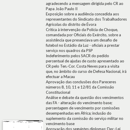
agradecendo a mensagem dirigida pelo CR ao
Papa João Paulo II
Exposição sobre a audiência concedida aos
representantes do Sindicato dos Trabalhadores
Agrícolas do distrito de Évora
Crítica à intervenção da Polícia de Choque,
comandada por Oficiais do Exército, sobre a
assistência que presenciava um desafio de
futebol no Estádio da Luz - oficiais a prestar
serviço nos quadros da PSP
Indeferimento pelos SACR do pedido
percentual de ajudas de custo apresentado ao
CR pelo Ten.-Cor. Costa Neves para a visita
que, no âmbito do curso de Defesa Nacional, irá
efectuar a Macau
Aprovação das conclusões dos Pareceres
números 8, 10, 11 e 12/81 da Comissão
Constitucional
Análise e debate da questão dos vencimentos
das FA - alteração do vencimento base;
percentagem de vencimento por comissões
desempenhadas em África; inclusão do
suplemento da comissão do serviço militar no
vencimento base
Aprovação dos seguintes diplomas: Dec.-Lei