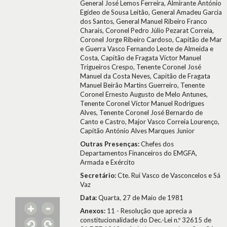
General José Lemos Ferreira, Almirante António
Egídeo de Sousa Leitão, General Amadeu Garcia
dos Santos, General Manuel Ribeiro Franco
Charais, Coronel Pedro Júlio Pezarat Correia,
Coronel Jorge Ribeiro Cardoso, Capitão de Mar
e Guerra Vasco Fernando Leote de Almeida e
Costa, Capitão de Fragata Víctor Manuel
Trigueiros Crespo, Tenente Coronel José
Manuel da Costa Neves, Capitão de Fragata
Manuel Beirão Martins Guerreiro, Tenente
Coronel Ernesto Augusto de Melo Antunes,
Tenente Coronel Víctor Manuel Rodrigues
Alves, Tenente Coronel José Bernardo de
Canto e Castro, Major Vasco Correia Lourenço,
Capitão António Alves Marques Junior
Outras Presenças:
Chefes dos
Departamentos Financeiros do EMGFA,
Armada e Exército
Secretário:
Cte. Rui Vasco de Vasconcelos e Sá
Vaz
Data:
Quarta, 27 de Maio de 1981
Anexos:
11 - Resolução que aprecia a
constitucionalidade do Dec.-Lei n.º 32615 de