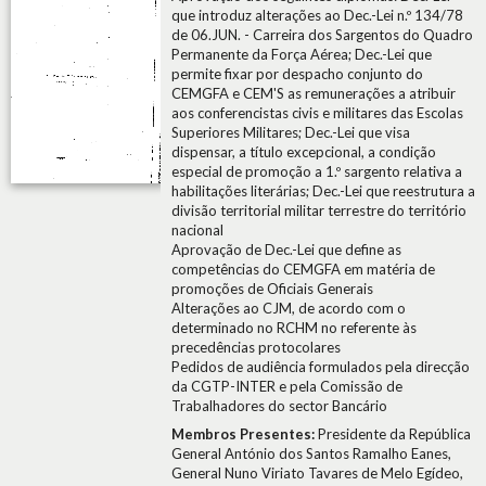
que introduz alterações ao Dec.-Lei n.º 134/78
de 06.JUN. - Carreira dos Sargentos do Quadro
Permanente da Força Aérea; Dec.-Lei que
permite fixar por despacho conjunto do
CEMGFA e CEM'S as remunerações a atribuir
aos conferencistas civis e militares das Escolas
Superiores Militares; Dec.-Lei que visa
dispensar, a título excepcional, a condição
especial de promoção a 1.º sargento relativa a
habilitações literárias; Dec.-Lei que reestrutura a
divisão territorial militar terrestre do território
nacional
Aprovação de Dec.-Lei que define as
competências do CEMGFA em matéria de
promoções de Oficiais Generais
Alterações ao CJM, de acordo com o
determinado no RCHM no referente às
precedências protocolares
Pedidos de audiência formulados pela direcção
da CGTP-INTER e pela Comissão de
Trabalhadores do sector Bancário
Membros Presentes:
Presidente da República
General António dos Santos Ramalho Eanes,
General Nuno Viriato Tavares de Melo Egídeo,