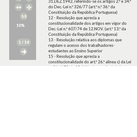
31.DEZ.1942, referindo-se os artigos 2.º e 34.º
do Dec.-Lei n.º 326/77 (art.º n.º 36.º da
Constituição da República Portuguesa)
12 - Resolução que aprecia a
constitucionalidade dos artigos em vigor do
10
%
Dec.-Lei n.º 607/74 de 12.NOV. (art.º 13.º da
Constituição da República Portuguesa)
13 - Resolução relativa aos diplomas que
1
/ 14
regulam o acesso dos trabalhadores-
estudantes ao Ensino Superior
15 - Resolução que aprecia a
constitucionalidade do art.º 26.º alínea c) da Lei
n.º 21-A/79 de 25.JUN., do art.º 4.º da Lei n.º
43/79 de 07.SET., do art.º 1.º do Dec.-Lei n.º
374-D/73 de 10.SET.
Fundo:
DJB - Documentos José Manuel
Barroso
Tipo Documental:
ACTAS
Direitos:
A publicação, total ou parcial, deste documento
exige prévia autorização da entidade
detentora.