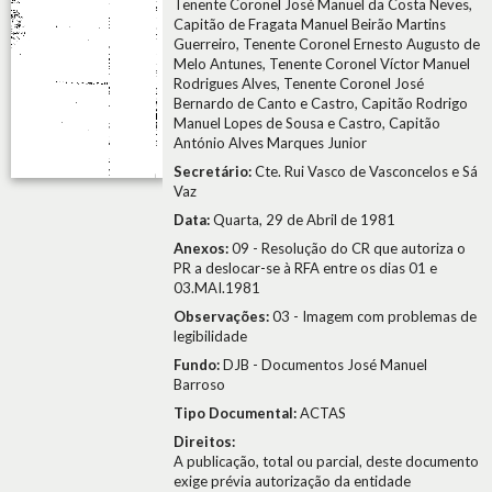
Tenente Coronel José Manuel da Costa Neves,
Capitão de Fragata Manuel Beirão Martins
Guerreiro, Tenente Coronel Ernesto Augusto de
Melo Antunes, Tenente Coronel Víctor Manuel
Rodrigues Alves, Tenente Coronel José
Bernardo de Canto e Castro, Capitão Rodrigo
Manuel Lopes de Sousa e Castro, Capitão
António Alves Marques Junior
Secretário:
Cte. Rui Vasco de Vasconcelos e Sá
Vaz
Data:
Quarta, 29 de Abril de 1981
Anexos:
09 - Resolução do CR que autoriza o
PR a deslocar-se à RFA entre os dias 01 e
03.MAI.1981
Observações:
03 - Imagem com problemas de
legibilidade
Fundo:
DJB - Documentos José Manuel
Barroso
Tipo Documental:
ACTAS
Direitos:
A publicação, total ou parcial, deste documento
exige prévia autorização da entidade