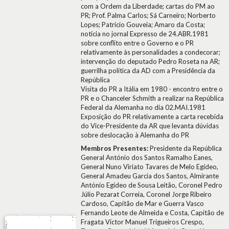
com a Ordem da Liberdade; cartas do PM ao
PR; Prof. Palma Carlos; Sá Carneiro; Norberto
Lopes; Patrício Gouveia; Amaro da Costa;
notícia no jornal Expresso de 24.ABR.1981
sobre conflito entre o Governo e o PR
relativamente às personalidades a condecorar;
intervenção do deputado Pedro Roseta na AR;
guerrilha política da AD com a Presidência da
República
Visita do PR a Itália em 1980 - encontro entre o
PR e o Chanceler Schmith a realizar na República
Federal da Alemanha no dia 02.MAI.1981
Exposição do PR relativamente a carta recebida
do Vice-Presidente da AR que levanta dúvidas
sobre deslocação à Alemanha do PR
Membros Presentes:
Presidente da República
General António dos Santos Ramalho Eanes,
General Nuno Viriato Tavares de Melo Egídeo,
General Amadeu Garcia dos Santos, Almirante
António Egídeo de Sousa Leitão, Coronel Pedro
Júlio Pezarat Correia, Coronel Jorge Ribeiro
Cardoso, Capitão de Mar e Guerra Vasco
Fernando Leote de Almeida e Costa, Capitão de
Fragata Víctor Manuel Trigueiros Crespo,