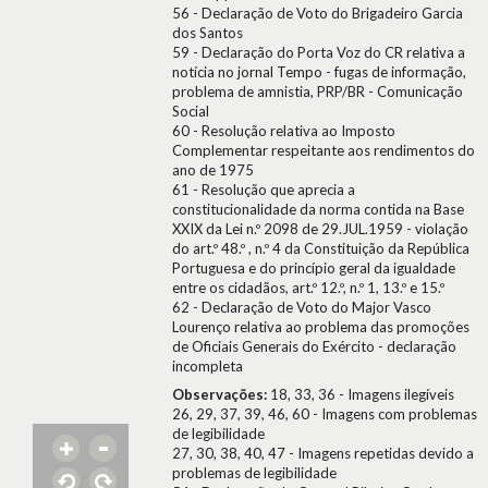
56 - Declaração de Voto do Brigadeiro Garcia
dos Santos
59 - Declaração do Porta Voz do CR relativa a
notícia no jornal Tempo - fugas de informação,
problema de amnistia, PRP/BR - Comunicação
Social
60 - Resolução relativa ao Imposto
Complementar respeitante aos rendimentos do
ano de 1975
61 - Resolução que aprecia a
constitucionalidade da norma contida na Base
XXIX da Lei n.º 2098 de 29.JUL.1959 - violação
do art.º 48.º , n.º 4 da Constituição da República
Portuguesa e do princípio geral da igualdade
entre os cidadãos, art.º 12.º, n.º 1, 13.º e 15.º
62 - Declaração de Voto do Major Vasco
Lourenço relativa ao problema das promoções
de Oficiais Generais do Exército - declaração
incompleta
Observações:
18, 33, 36 - Imagens ilegíveis
26, 29, 37, 39, 46, 60 - Imagens com problemas
de legibilidade
27, 30, 38, 40, 47 - Imagens repetidas devido a
problemas de legibilidade