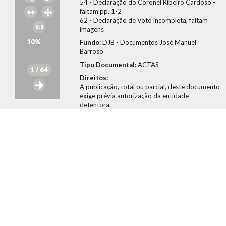
54 - Declaração do Coronel Ribeiro Cardoso -
faltam pp. 1-2
62 - Declaração de Voto incompleta, faltam
imagens
10
%
Fundo:
DJB - Documentos José Manuel
Barroso
Tipo Documental:
ACTAS
1
/ 64
Direitos:
A publicação, total ou parcial, deste documento
exige prévia autorização da entidade
detentora.
Conselho da Revolução/José Manuel Barroso
1979
Citar Documento