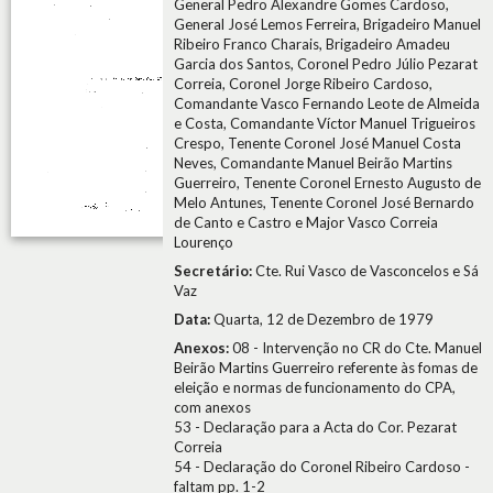
General Pedro Alexandre Gomes Cardoso,
General José Lemos Ferreira, Brigadeiro Manuel
Ribeiro Franco Charais, Brigadeiro Amadeu
Garcia dos Santos, Coronel Pedro Júlio Pezarat
Correia, Coronel Jorge Ribeiro Cardoso,
Comandante Vasco Fernando Leote de Almeida
e Costa, Comandante Víctor Manuel Trigueiros
Crespo, Tenente Coronel José Manuel Costa
Neves, Comandante Manuel Beirão Martins
Guerreiro, Tenente Coronel Ernesto Augusto de
Melo Antunes, Tenente Coronel José Bernardo
de Canto e Castro e Major Vasco Correia
Lourenço
Secretário:
Cte. Rui Vasco de Vasconcelos e Sá
Vaz
Data:
Quarta, 12 de Dezembro de 1979
Anexos:
08 - Intervenção no CR do Cte. Manuel
Beirão Martins Guerreiro referente às fomas de
eleição e normas de funcionamento do CPA,
com anexos
53 - Declaração para a Acta do Cor. Pezarat
Correia
54 - Declaração do Coronel Ribeiro Cardoso -
faltam pp. 1-2