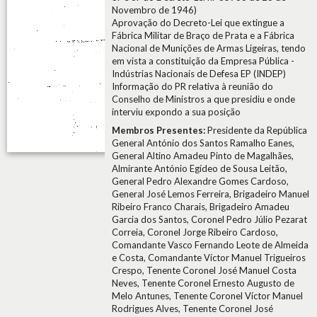
Novembro de 1946)
Aprovação do Decreto-Lei que extingue a
Fábrica Militar de Braço de Prata e a Fábrica
Nacional de Munições de Armas Ligeiras, tendo
em vista a constituição da Empresa Pública -
Indústrias Nacionais de Defesa EP (INDEP)
Informação do PR relativa à reunião do
Conselho de Ministros a que presidiu e onde
interviu expondo a sua posição
Membros Presentes:
Presidente da República
General António dos Santos Ramalho Eanes,
General Altino Amadeu Pinto de Magalhães,
Almirante António Egídeo de Sousa Leitão,
General Pedro Alexandre Gomes Cardoso,
General José Lemos Ferreira, Brigadeiro Manuel
Ribeiro Franco Charais, Brigadeiro Amadeu
Garcia dos Santos, Coronel Pedro Júlio Pezarat
Correia, Coronel Jorge Ribeiro Cardoso,
Comandante Vasco Fernando Leote de Almeida
e Costa, Comandante Víctor Manuel Trigueiros
Crespo, Tenente Coronel José Manuel Costa
Neves, Tenente Coronel Ernesto Augusto de
Melo Antunes, Tenente Coronel Víctor Manuel
Rodrigues Alves, Tenente Coronel José