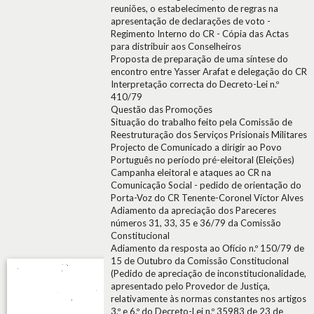
reuniões, o estabelecimento de regras na
apresentação de declarações de voto -
Regimento Interno do CR - Cópia das Actas
para distribuir aos Conselheiros
Proposta de preparação de uma síntese do
encontro entre Yasser Arafat e delegação do CR
Interpretação correcta do Decreto-Lei n.º
410/79
Questão das Promoções
Situação do trabalho feito pela Comissão de
Reestruturação dos Serviços Prisionais Militares
Projecto de Comunicado a dirigir ao Povo
Português no período pré-eleitoral (Eleições)
Campanha eleitoral e ataques ao CR na
Comunicação Social - pedido de orientação do
Porta-Voz do CR Tenente-Coronel Víctor Alves
Adiamento da apreciação dos Pareceres
números 31, 33, 35 e 36/79 da Comissão
Constitucional
Adiamento da resposta ao Ofício n.º 150/79 de
15 de Outubro da Comissão Constitucional
(Pedido de apreciação de inconstitucionalidade,
apresentado pelo Provedor de Justiça,
relativamente às normas constantes nos artigos
3.º e 6.º do Decreto-Lei n.º 35983 de 23 de