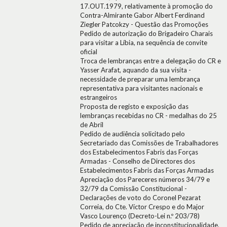
17.OUT.1979, relativamente à promoção do
Contra-Almirante Gabor Albert Ferdinand
Ziegler Patcokzy - Questão das Promoções
Pedido de autorização do Brigadeiro Charais
para visitar a Líbia, na sequência de convite
oficial
Troca de lembranças entre a delegação do CR e
Yasser Arafat, aquando da sua visita -
necessidade de preparar uma lembrança
representativa para visitantes nacionais e
estrangeiros
Proposta de registo e exposição das
lembranças recebidas no CR - medalhas do 25
de Abril
Pedido de audiência solicitado pelo
Secretariado das Comissões de Trabalhadores
dos Estabelecimentos Fabris das Forças
Armadas - Conselho de Directores dos
Estabelecimentos Fabris das Forças Armadas
Apreciação dos Pareceres números 34/79 e
32/79 da Comissão Constitucional -
Declarações de voto do Coronel Pezarat
Correia, do Cte. Víctor Crespo e do Major
Vasco Lourenço (Decreto-Lei n.º 203/78)
Pedido de apreciação de inconstitucionalidade,