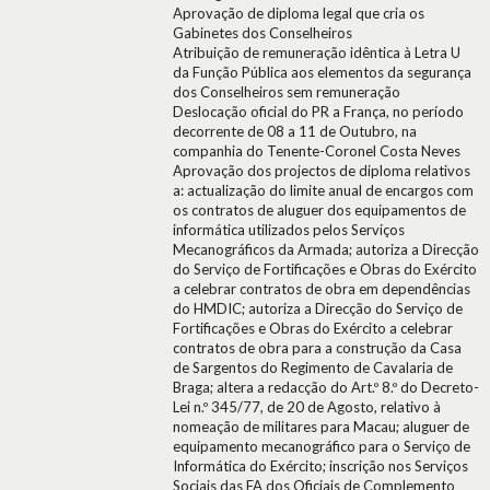
Aprovação de diploma legal que cria os
Gabinetes dos Conselheiros
Atribuição de remuneração idêntica à Letra U
da Função Pública aos elementos da segurança
dos Conselheiros sem remuneração
Deslocação oficial do PR a França, no período
decorrente de 08 a 11 de Outubro, na
companhia do Tenente-Coronel Costa Neves
Aprovação dos projectos de diploma relativos
a: actualização do limite anual de encargos com
os contratos de aluguer dos equipamentos de
informática utilizados pelos Serviços
Mecanográficos da Armada; autoriza a Direcção
do Serviço de Fortificações e Obras do Exército
a celebrar contratos de obra em dependências
do HMDIC; autoriza a Direcção do Serviço de
Fortificações e Obras do Exército a celebrar
contratos de obra para a construção da Casa
de Sargentos do Regimento de Cavalaria de
Braga; altera a redacção do Art.º 8.º do Decreto-
Lei n.º 345/77, de 20 de Agosto, relativo à
nomeação de militares para Macau; aluguer de
equipamento mecanográfico para o Serviço de
Informática do Exército; inscrição nos Serviços
Sociais das FA dos Oficiais de Complemento