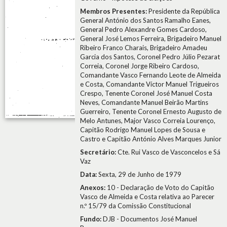
Membros Presentes:
Presidente da República
General António dos Santos Ramalho Eanes,
General Pedro Alexandre Gomes Cardoso,
General José Lemos Ferreira, Brigadeiro Manuel
Ribeiro Franco Charais, Brigadeiro Amadeu
Garcia dos Santos, Coronel Pedro Júlio Pezarat
Correia, Coronel Jorge Ribeiro Cardoso,
Comandante Vasco Fernando Leote de Almeida
e Costa, Comandante Víctor Manuel Trigueiros
Crespo, Tenente Coronel José Manuel Costa
Neves, Comandante Manuel Beirão Martins
Guerreiro, Tenente Coronel Ernesto Augusto de
Melo Antunes, Major Vasco Correia Lourenço,
Capitão Rodrigo Manuel Lopes de Sousa e
Castro e Capitão António Alves Marques Junior
Secretário:
Cte. Rui Vasco de Vasconcelos e Sá
Vaz
Data:
Sexta, 29 de Junho de 1979
Anexos:
10 - Declaração de Voto do Capitão
Vasco de Almeida e Costa relativa ao Parecer
n.º 15/79 da Comissão Constitucional
Fundo:
DJB - Documentos José Manuel