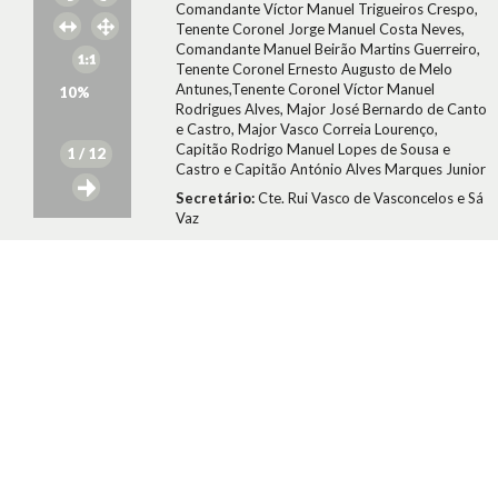
Comandante Víctor Manuel Trigueiros Crespo,
Tenente Coronel Jorge Manuel Costa Neves,
Comandante Manuel Beirão Martins Guerreiro,
Tenente Coronel Ernesto Augusto de Melo
Antunes,Tenente Coronel Víctor Manuel
10
%
Rodrigues Alves, Major José Bernardo de Canto
e Castro, Major Vasco Correia Lourenço,
Capitão Rodrigo Manuel Lopes de Sousa e
1
/ 12
Castro e Capitão António Alves Marques Junior
Secretário:
Cte. Rui Vasco de Vasconcelos e Sá
Vaz
Data:
Sexta, 30 de Março de 1979
Fundo:
DJB - Documentos José Manuel
Barroso
Tipo Documental:
ACTAS
Direitos:
A publicação, total ou parcial, deste documento
exige prévia autorização da entidade
detentora.
Conselho da Revolução/José Manuel Barroso
1979