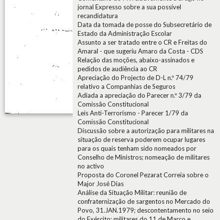
jornal Expresso sobre a sua possível
recandidatura
Data da tomada de posse do Subsecretário de
Estado da Administração Escolar
Assunto a ser tratado entre o CR e Freitas do
Amaral - que sugeriu Amaro da Costa - CDS
Relação das moções, abaixo-assinados e
pedidos de audiência ao CR
Apreciação do Projecto de D-L n.º 74/79
relativo a Companhias de Seguros
Adiada a apreciação do Parecer n.º 3/79 da
Comissão Constitucional
Leis Anti-Terrorismo - Parecer 1/79 da
Comissão Constitucional
Discussão sobre a autorização para militares na
situação de reserva poderem ocupar lugares
para os quais tenham sido nomeados por
Conselho de Ministros; nomeação de militares
no activo
Proposta do Coronel Pezarat Correia sobre o
Major José Dias
Análise da Situação Militar: reunião de
confraternização de sargentos no Mercado do
Povo, 31.JAN.1979; descontentamento no seio
do Exército; militares do 11 de Março e