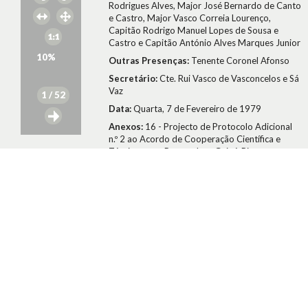
Rodrigues Alves, Major José Bernardo de Canto
e Castro, Major Vasco Correia Lourenço,
Capitão Rodrigo Manuel Lopes de Sousa e
Castro e Capitão António Alves Marques Junior
10
%
Outras Presenças:
Tenente Coronel Afonso
Secretário:
Cte. Rui Vasco de Vasconcelos e Sá
Vaz
1
/ 52
Data:
Quarta, 7 de Fevereiro de 1979
Anexos:
16 - Projecto de Protocolo Adicional
n.º 2 ao Acordo de Cooperação Científica e
Técnica entre Portugal e a Guiné-Bissau
19 - Tópicos da intervenção do Major Pezarat
Correia relativamente à exoneração de Igrejas
Caeiro de director do Serviço de Programas da
RDP
21 - Requerimento do PS solicitando a
constituição de uma Comissão de Inquérito
pluripartidária relativa à alínea c) da Ordem do
Dia
22 - Informação da Comissão Administrativa da
RDP, dirigida ao Director dos Serviços de
Programas Igrejas Caeiro, informando-o da sua
exoneração