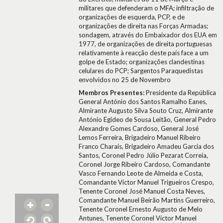
militares que defenderam o MFA; infiltração de
organizações de esquerda, PCP, e de
organizações de direita nas Forças Armadas;
sondagem, através do Embaixador dos EUA em
1977, de organizações de direita portuguesas
relativamente à reacção deste país face a um
golpe de Estado; organizações clandestinas
celulares do PCP; Sargentos Paraquedistas
envolvidos no 25 de Novembro
Membros Presentes:
Presidente da República
General António dos Santos Ramalho Eanes,
Almirante Augusto Silva Souto Cruz, Almirante
António Egídeo de Sousa Leitão, General Pedro
Alexandre Gomes Cardoso, General José
Lemos Ferreira, Brigadeiro Manuel Ribeiro
Franco Charais, Brigadeiro Amadeu Garcia dos
Santos, Coronel Pedro Júlio Pezarat Correia,
Coronel Jorge Ribeiro Cardoso, Comandante
Vasco Fernando Leote de Almeida e Costa,
Comandante Víctor Manuel Trigueiros Crespo,
Tenente Coronel José Manuel Costa Neves,
Comandante Manuel Beirão Martins Guerreiro,
Tenente Coronel Ernesto Augusto de Melo
Antunes, Tenente Coronel Víctor Manuel