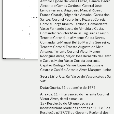
António Egídeo de Sousa Leitão, General Pedro
Alexandre Gomes Cardoso, General José
Lemos Ferreira, Brigadeiro Manuel Ribeiro
Franco Charais, Brigadeiro Amadeu Garcia dos
Santos, Coronel Pedro Júlio Pezarat Correia,
Coronel Jorge Ribeiro Cardoso, Comandante
Vasco Fernando Leote de Almeida e Costa,
Comandante Víctor Manuel Trigueiros Crespo,
Tenente Coronel José Manuel Costa Neves,
Comandante Manuel Beirão Martins Guerreiro,
Tenente Coronel Ernesto Augusto de Melo
Antunes, Tenente Coronel Víctor Manuel
Rodrigues Alves, Major José Bernardo de Canto
e Castro, Major Vasco Correia Lourenço,
Capitão Rodrigo Manuel Lopes de Sousa e
Castro e Capitão António Alves Marques Junior
Secretário:
Cte. Rui Vasco de Vasconcelos e Sá
Vaz
Data:
Quarta, 31 de Janeiro de 1979
Anexos:
11 - Intervenção do Tenente Coronel
Víctor Alves, dactil e manusc.
15 - Resolução do CR que declara a
inconstitucionalidade das normas n.º 1, 2 e 5 da
Resolução n.º 37/78 do Governo Regional dos