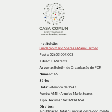
Instituição:
Fundação Mário Soares e Maria Barroso
Pasta:
02603.007.003
Título:
O Militante
Assunto:
Boletim de Organização do PCP.
Número:
46
Série:
III
Data:
Setembro de 1947
Fundo:
AMS - Arquivo Mário Soares
Tipo Documental:
IMPRENSA
Direitos:
A publicação, total ou parcial, deste documento