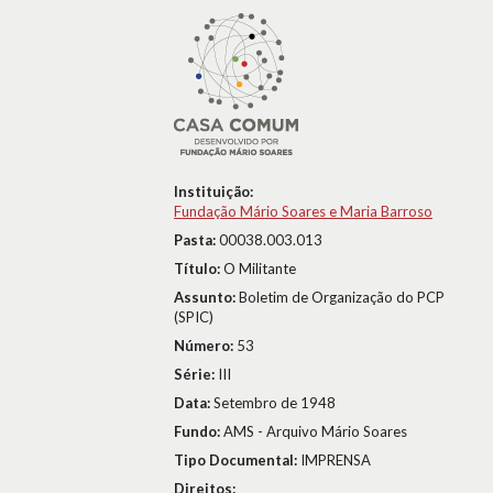
Instituição:
Fundação Mário Soares e Maria Barroso
Pasta:
00038.003.013
Título:
O Militante
Assunto:
Boletim de Organização do PCP
(SPIC)
Número:
53
Série:
III
Data:
Setembro de 1948
Fundo:
AMS - Arquivo Mário Soares
Tipo Documental:
IMPRENSA
Direitos: