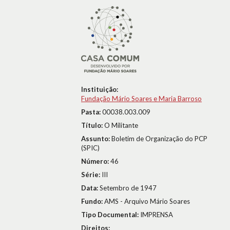
Instituição:
Fundação Mário Soares e Maria Barroso
Pasta:
00038.003.009
Título:
O Militante
Assunto:
Boletim de Organização do PCP
(SPIC)
Número:
46
Série:
III
Data:
Setembro de 1947
Fundo:
AMS - Arquivo Mário Soares
Tipo Documental:
IMPRENSA
Direitos: