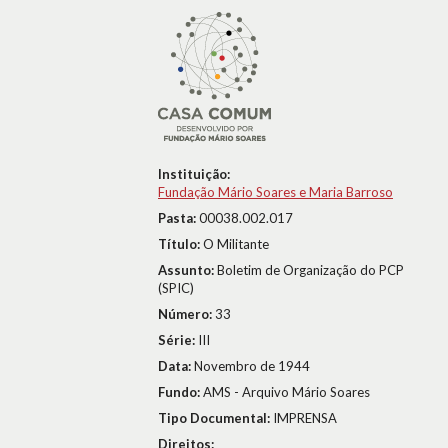
Instituição:
Fundação Mário Soares e Maria Barroso
Pasta:
00038.002.017
Título:
O Militante
Assunto:
Boletim de Organização do PCP
(SPIC)
Número:
33
Série:
III
Data:
Novembro de 1944
Fundo:
AMS - Arquivo Mário Soares
Tipo Documental:
IMPRENSA
Direitos: