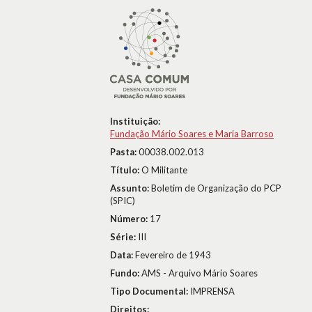
Instituição:
Fundação Mário Soares e Maria Barroso
Pasta:
00038.002.013
Título:
O Militante
Assunto:
Boletim de Organização do PCP
(SPIC)
Número:
17
Série:
III
Data:
Fevereiro de 1943
Fundo:
AMS - Arquivo Mário Soares
Tipo Documental:
IMPRENSA
Direitos: