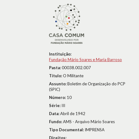
Instituição:
Fundação Mário Soares e Maria Barroso
Pasta:
00038.002.007
Título:
O Militante
Assunto:
Boletim de Organização do PCP
(SPIC)
Número:
10
Série:
III
Data:
Abril de 1942
Fundo:
AMS - Arquivo Mário Soares
Tipo Documental:
IMPRENSA
Direitos: