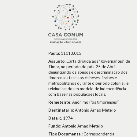
Pasta:
11013.015
Assunto:
Carta dirigida aos "governantes" de
Timor, no período do pós-25 de Abril,
denunciando os abusos e descriminação dos
timorenses face aos chineses, árabes e
metropolitanos durante o período colonial, e
reivindicando um modelo de independência
com base nas populações locais.
Remetente:
Anónimo ("os timorenses")
Destinatário:
António Arnao Metello
Data:
c. 1974
Fundo:
António Arnao Metello
Tipo Documental:
Correspondencia