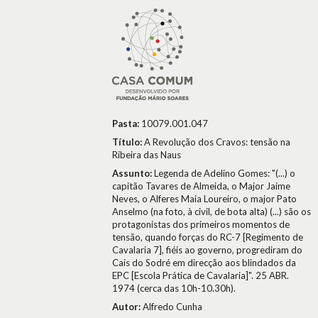
Pasta:
10079.001.047
Título:
A Revolução dos Cravos: tensão na
Ribeira das Naus
Assunto:
Legenda de Adelino Gomes: "(...) o
capitão Tavares de Almeida, o Major Jaime
Neves, o Alferes Maia Loureiro, o major Pato
Anselmo (na foto, à civil, de bota alta) (...) são os
protagonistas dos primeiros momentos de
tensão, quando forças do RC-7 [Regimento de
Cavalaria 7], fiéis ao governo, progrediram do
Cais do Sodré em direcção aos blindados da
EPC [Escola Prática de Cavalaria]". 25 ABR.
1974 (cerca das 10h-10.30h).
Autor:
Alfredo Cunha