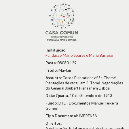
Instituição:
Fundação Mário Soares e Maria Barroso
Pasta:
08080.129
Título:
Mayfair
Assunto:
Cocoa Plantations of St. Thomé -
Plantações de cacau em S. Tomé. Negociações
do General Joubert Pienaar em Lisboa
Data:
Quarta, 10 de Setembro de 1913
Fundo:
DTE - Documentos Manuel Teixeira
Gomes
Tipo Documental:
IMPRENSA
Direitos:
A publicação, total ou parcial, deste documento