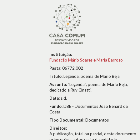
Instituição:
Fundação Mário Soares e Maria Barroso
Pasta:
06772.002
Título:
Legenda, poema de Mário Beja
Assunto:
"Legenda", poema de Mário Beja,
dedicado a Ruy Cinatti.
Data:
s.d.
Fundo:
DBE - Documentos João Bénard da
Costa
Tipo Documental:
Documentos
Direitos:
A publicação, total ou parcial, deste documento
exige prévia autorização da entidade