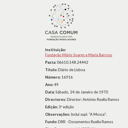
Instituição:
Fundação Mário Soares e Maria Barroso
Pasta:
06610.148.24442
Título:
Diário de Lisboa
Número:
16916
Ano:
49
Data:
Sábado, 24 de Janeiro de 1970
Directores:
Director: António Ruella Ramos
Edição:
3ª edição
Observações:
Inclui supl. "A Mosca".
Fundo:
DRR - Documentos Ruella Ramos