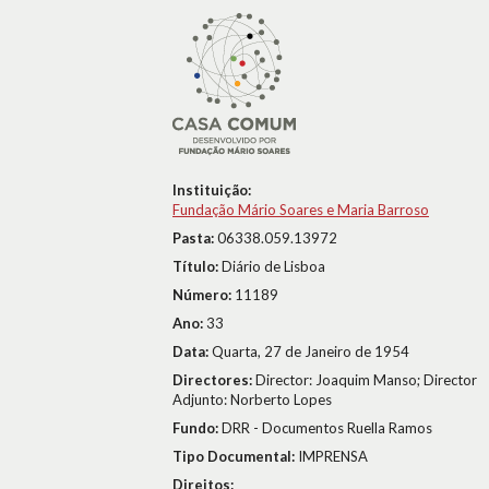
Instituição:
Fundação Mário Soares e Maria Barroso
Pasta:
06338.059.13972
Título:
Diário de Lisboa
Número:
11189
Ano:
33
Data:
Quarta, 27 de Janeiro de 1954
Directores:
Director: Joaquim Manso; Director
Adjunto: Norberto Lopes
Fundo:
DRR - Documentos Ruella Ramos
Tipo Documental:
IMPRENSA
Direitos: