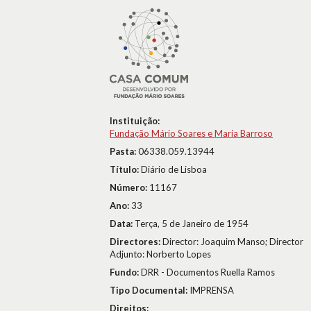
Instituição:
Fundação Mário Soares e Maria Barroso
Pasta:
06338.059.13944
Título:
Diário de Lisboa
Número:
11167
Ano:
33
Data:
Terça, 5 de Janeiro de 1954
Directores:
Director: Joaquim Manso; Director
Adjunto: Norberto Lopes
Fundo:
DRR - Documentos Ruella Ramos
Tipo Documental:
IMPRENSA
Direitos: