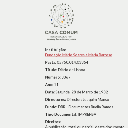
Instituição:
Fundação Mário Soares e Maria Barroso
Pasta:
05750.014.03854
Título:
Diário de Lisboa
Número:
3367
Ano:
11
Data:
Segunda, 28 de Março de 1932
Directores:
Director: Joaquim Manso
Fundo:
DRR - Documentos Ruella Ramos
Tipo Documental:
IMPRENSA
Direitos:
A publicação, total ou parcial, deste documento