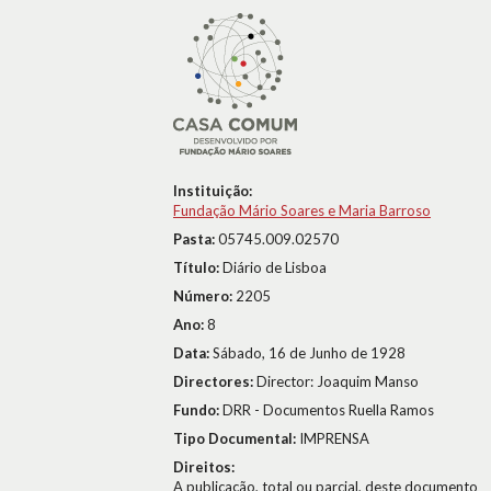
Instituição:
Fundação Mário Soares e Maria Barroso
Pasta:
05745.009.02570
Título:
Diário de Lisboa
Número:
2205
Ano:
8
Data:
Sábado, 16 de Junho de 1928
Directores:
Director: Joaquim Manso
Fundo:
DRR - Documentos Ruella Ramos
Tipo Documental:
IMPRENSA
Direitos:
A publicação, total ou parcial, deste documento