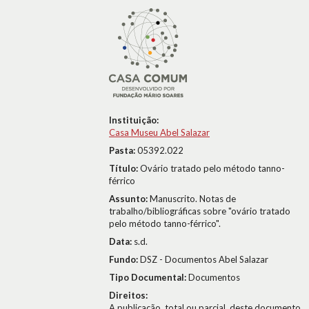
Instituição:
Casa Museu Abel Salazar
Pasta:
05392.022
Título:
Ovário tratado pelo método tanno-
férrico
Assunto:
Manuscrito. Notas de
trabalho/bibliográficas sobre "ovário tratado
pelo método tanno-férrico".
Data:
s.d.
Fundo:
DSZ - Documentos Abel Salazar
Tipo Documental:
Documentos
Direitos:
A publicação, total ou parcial, deste documento