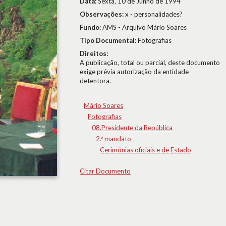
Data:
Sexta, 10 de Junho de 1994
Observações:
x - personalidades?
Fundo:
AMS - Arquivo Mário Soares
Tipo Documental:
Fotografias
Direitos:
A publicação, total ou parcial, deste documento
exige prévia autorização da entidade
detentora.
Mário Soares
Fotografias
08.Presidente da República
2.º mandato
Cerimónias oficiais e de Estado
Citar Documento